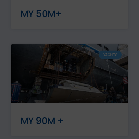
MY 50M+
YACHTS
MY 90M +